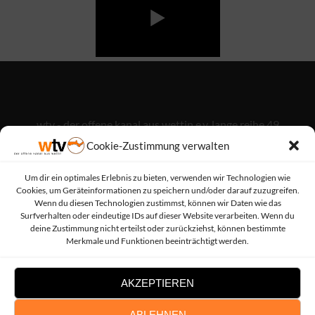
wtv - der offene kanal aus wettin e.v. lange reihe 49
06193 wettin-löbejün (ot wettin)
Cookie-Zustimmung verwalten
Um dir ein optimales Erlebnis zu bieten, verwenden wir Technologien wie
Cookies, um Geräteinformationen zu speichern und/oder darauf zuzugreifen.
info@wettintv.de
Wenn du diesen Technologien zustimmst, können wir Daten wie das
Surfverhalten oder eindeutige IDs auf dieser Website verarbeiten. Wenn du
deine Zustimmung nicht erteilst oder zurückziehst, können bestimmte
034607 / 21738
Merkmale und Funktionen beeinträchtigt werden.
AKZEPTIEREN
Facebook-
Instagram
ABLEHNEN