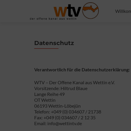
Zum
Inhalt
Willko
springe
Datenschutz
Verantwortlich für die Datenschutzerklärung:
WTV – Der Offene Kanal aus Wettin e.V.
Vorsitzende: Hiltrud Blaue
Lange Reihe 49
OT Wettin
06193 Wettin-Löbejün
Telefon: +049 (0) 034607 / 21738
Fax: +049 (0) 034607 / 2 12 35
Email:
info@wettintv.de