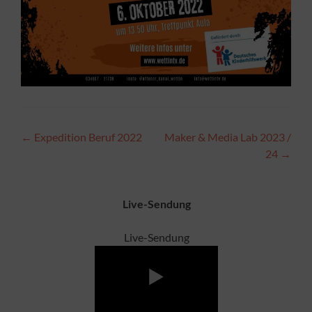
Beitragsnavigation
←
Expedition Beruf 2022
Maker & Media Lab 2023 /
24
→
Live-Sendung
Live-Sendung