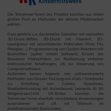
Die Teilnehmer*innen des Projekts konnten aus einem
großen Pool an Methoden der aktiven Medienarbeit
wählen.
Dazu gehörte u.a. das kreative Gestalten mit manuellen
3D-Druck-Stiften, 3D-Druck mit Filament, 2D-
Lasergravur mit verschiedenen Materialien (Holz, Filz,
Plexiglas,…), Programmierung von Ozobot-Robotern mit
Buntstiften (später mittels Software), Einsatz des
Bausatzes MakeyMakey zur Realisierung einfacher
elektronischer Schaltungen, z.B. zur Steuerung von
Computersoftware.
Außerdem kamen folgende rein softwarebasierte
Methoden zum Einsatz: Nutzung von iPads / Notebooks
zur Erstellung von Comics, Quizshows,
Stadtteilerkundung mit Actionbound, Leonardo AI (KI
Bildgenerator).Mit VR-Brillen konnten die
Teilnehmer*innen ebenfalls verschiedene Anwendungen
ausprobieren und z.B. mit Tiltbrush im
dreidimensionalen Raum malen.