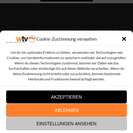
wtv - der offene kanal aus wettin e.v. lange reihe 49
06193 wettin-löbejün (ot wettin)
Cookie-Zustimmung verwalten
Um dir ein optimales Erlebnis zu bieten, verwenden wir Technologien wie
Cookies, um Geräteinformationen zu speichern und/oder darauf zuzugreifen.
info@wettintv.de
Wenn du diesen Technologien zustimmst, können wir Daten wie das
Surfverhalten oder eindeutige IDs auf dieser Website verarbeiten. Wenn du
deine Zustimmung nicht erteilst oder zurückziehst, können bestimmte
034607 / 21738
Merkmale und Funktionen beeinträchtigt werden.
AKZEPTIEREN
Facebook-
Instagram
ABLEHNEN
Link
Link
Nutzeranmeldung
EINSTELLUNGEN ANSEHEN
Datenschutz
Impressum
Zerif Lite
entwickelt von
ThemeIsle